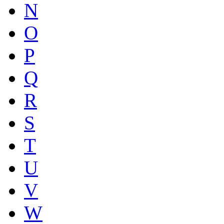
N
O
P
Q
R
S
T
U
V
W