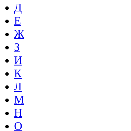
Д
Е
Ж
З
И
К
Л
М
Н
О