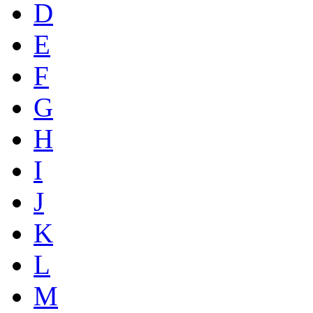
D
E
F
G
H
I
J
K
L
M