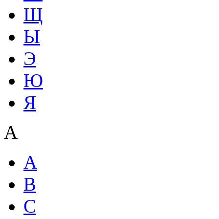
Щ
Ы
Э
Ю
Я
А
A
B
C