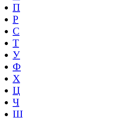
П
Р
С
Т
У
Ф
Х
Ц
Ч
Ш