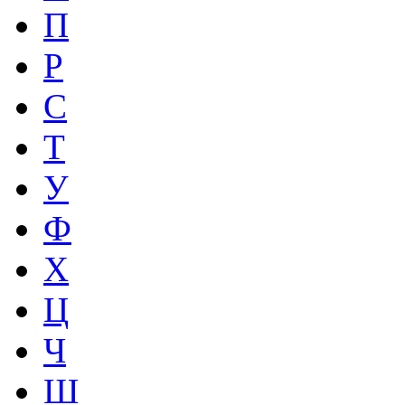
П
Р
С
Т
У
Ф
Х
Ц
Ч
Ш