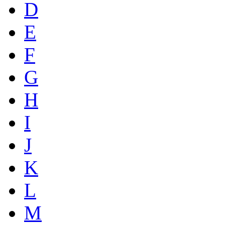
D
E
F
G
H
I
J
K
L
M