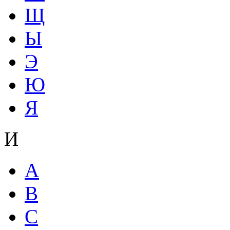
Щ
Ы
Э
Ю
Я
И
A
B
C