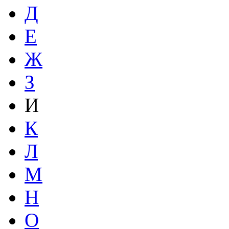
Д
Е
Ж
З
И
К
Л
М
Н
О