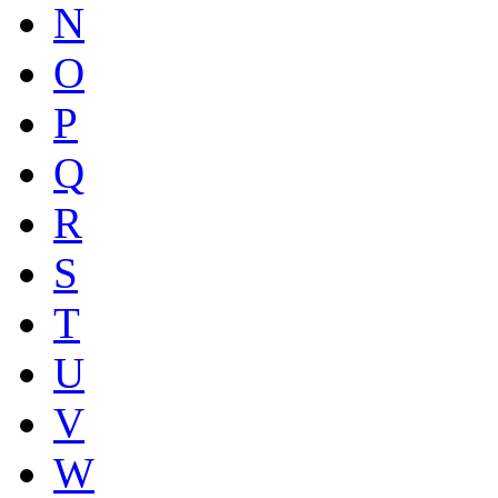
N
O
P
Q
R
S
T
U
V
W