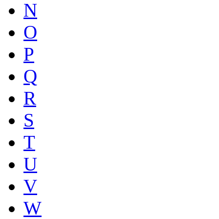
N
O
P
Q
R
S
T
U
V
W