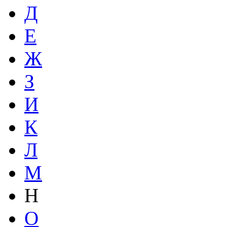
Д
Е
Ж
З
И
К
Л
М
Н
О