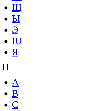
Щ
Ы
Э
Ю
Я
Н
A
B
C