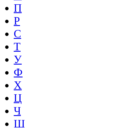
П
Р
С
Т
У
Ф
Х
Ц
Ч
Ш