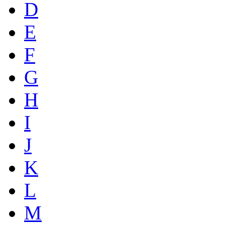
D
E
F
G
H
I
J
K
L
M