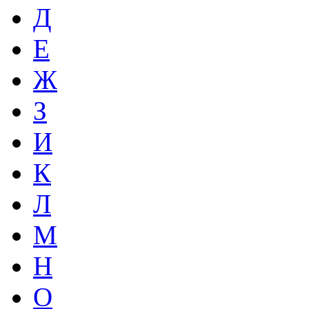
Д
Е
Ж
З
И
К
Л
М
Н
О