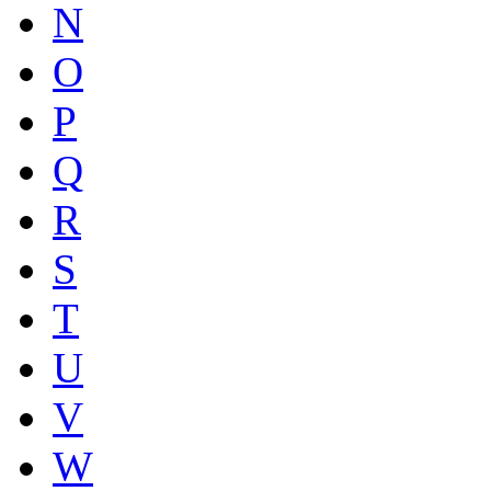
N
O
P
Q
R
S
T
U
V
W