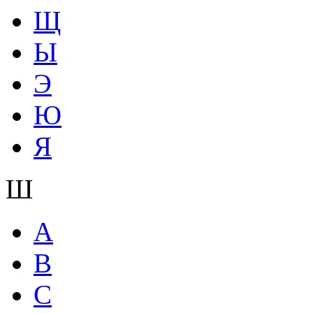
Щ
Ы
Э
Ю
Я
Ш
A
B
C