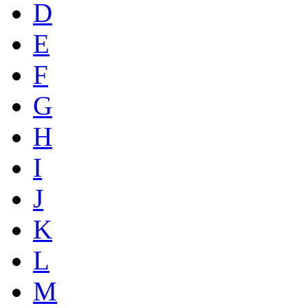
D
E
F
G
H
I
J
K
L
M