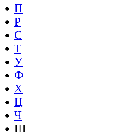
П
Р
С
Т
У
Ф
Х
Ц
Ч
Ш