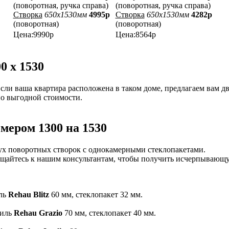
(поворотная, ручка справа)
(поворотная, ручка справа)
Створка
650x1530мм
4995р
Створка
650x1530мм
4282р
(поворотная)
(поворотная)
Цена:9990р
Цена:8564р
0 х 1530
Если ваша квартира расположена в таком доме, предлагаем вам д
о выгодной стоимости.
мером 1300 на 1530
ух поворотных створок с однокамерными стеклопакетами.
ращайтесь к нашим консультантам, чтобы получить исчерпываю
иль
Rehau Blitz
60 мм, стеклопакет 32 мм.
филь
Rehau Grazio
70 мм, стеклопакет 40 мм.