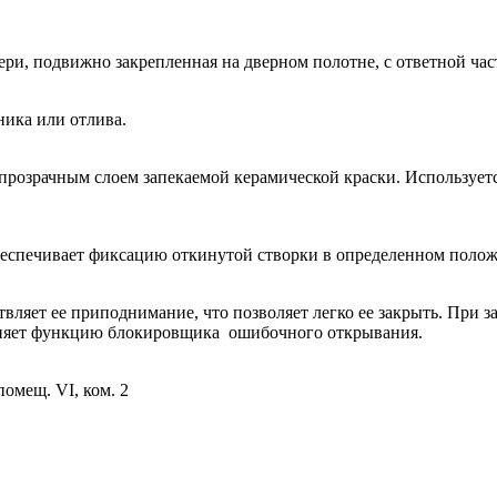
ри, подвижно закрепленная на дверном полотне, с ответной час
ника или отлива.
непрозрачным слоем запекаемой керамической краски. Используе
еспечивает фиксацию откинутой створки в определенном поло
ляет ее приподнимание, что позволяет легко ее закрыть. При з
лняет функцию блокировщика ошибочного открывания.
помещ. VI, ком. 2