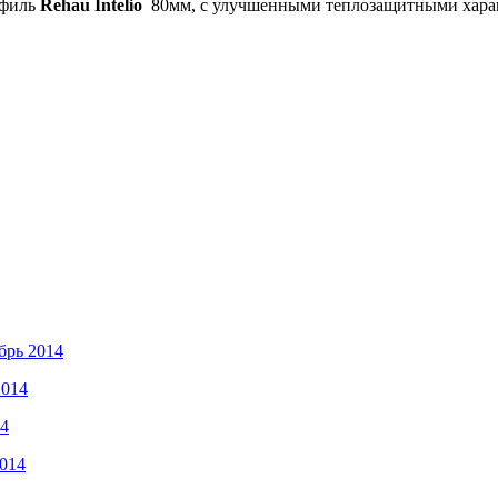
офиль
Rehau Intelio
80мм, с улучшенными теплозащитными характ
брь 2014
2014
14
2014