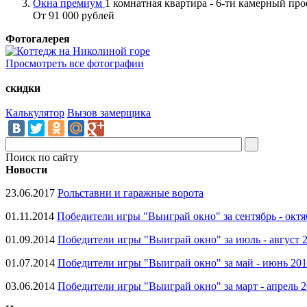
Окна премиум
1 комнатная квартира - 6-ти камерный пр
От 91 000 рублей
Фотогалерея
Просмотреть все фотографии
скидки
Калькулятор
Вызов замерщика
Поиск по сайту
Новости
23.06.2017
Рольставни и гаражные ворота
01.11.2014
Победители игры "Выиграй окно" за сентябрь - октя
01.09.2014
Победители игры "Выиграй окно" за июль - август 
01.07.2014
Победители игры "Выиграй окно" за май - июнь 20
03.06.2014
Победители игры "Выиграй окно" за март - апрель 