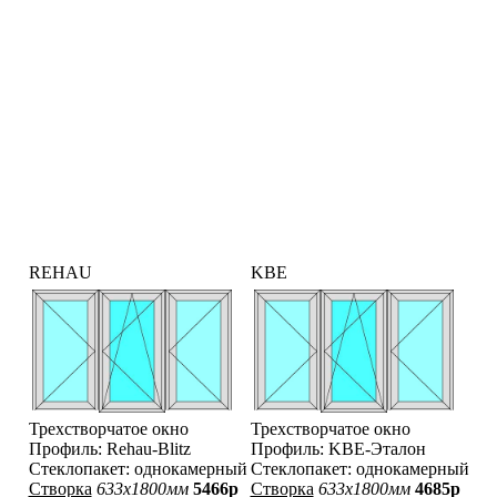
REHAU
KBE
Трехстворчатое окно
Трехстворчатое окно
Профиль: Rehau-Blitz
Профиль: KBE-Эталон
Стеклопакет: однокамерный
Стеклопакет: однокамерный
Створка
633x1800мм
5466р
Створка
633x1800мм
4685р