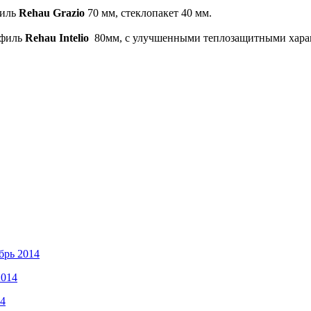
филь
Rehau Grazio
70 мм, стеклопакет 40 мм.
офиль
Rehau Intelio
80мм, с улучшенными теплозащитными характ
брь 2014
2014
14