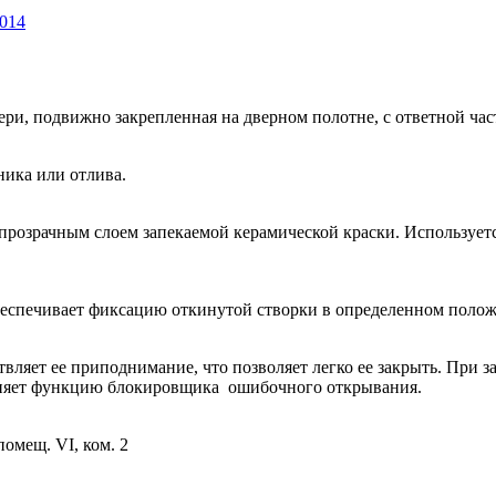
2014
ри, подвижно закрепленная на дверном полотне, с ответной час
ника или отлива.
непрозрачным слоем запекаемой керамической краски. Используе
еспечивает фиксацию откинутой створки в определенном поло
ляет ее приподнимание, что позволяет легко ее закрыть. При з
лняет функцию блокировщика ошибочного открывания.
помещ. VI, ком. 2