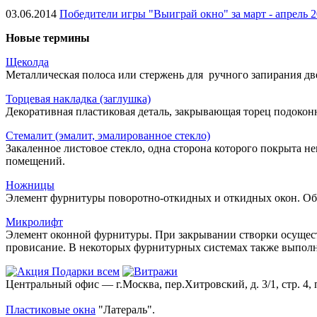
03.06.2014
Победители игры "Выиграй окно" за март - апрель 
Новые термины
Щеколда
Металлическая полоса или стержень для ручного запирания две
Торцевая накладка (заглушка)
Декоративная пластиковая деталь, закрывающая торец подокон
Стемалит (эмалит, эмалированное стекло)
Закаленное листовое стекло, одна сторона которого покрыта 
помещений.
Ножницы
Элемент фурнитуры поворотно-откидных и откидных окон. Об
Микролифт
Элемент оконной фурнитуры. При закрывании створки осуществ
провисание. В некоторых фурнитурных системах также выпо
Центральный офис — г.Москва, пер.Хитровский, д. 3/1, стр. 4, 
Пластиковые окна
"Латераль".