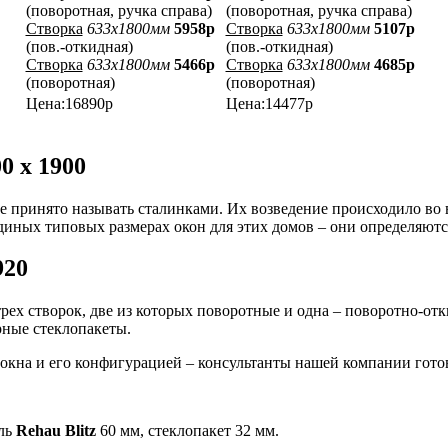
(поворотная, ручка справа)
(поворотная, ручка справа)
Створка
633x1800мм
5958р
Створка
633x1800мм
5107р
(пов.-откидная)
(пов.-откидная)
Створка
633x1800мм
5466р
Створка
633x1800мм
4685р
(поворотная)
(поворотная)
Цена:16890р
Цена:14477р
0 х 1900
е принято называть сталинками. Их возведение происходило во 
единых типовых размерах окон для этих домов – они определяют
920
трех створок, две из которых поворотные и одна – поворотно-о
рные стеклопакеты.
 окна и его конфигурацией – консультанты нашей компании гот
иль
Rehau Blitz
60 мм, стеклопакет 32 мм.