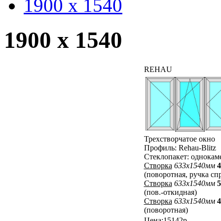
1900 x 1540
1900 x 1540
REHAU
Трехстворчатое окно
Профиль: Rehau-Blitz
Стеклопакет: однока
Створка
633x1540мм
4
(поворотная, ручка сп
Створка
633x1540мм
5
(пов.-откидная)
Створка
633x1540мм
4
(поворотная)
Цена:15142р