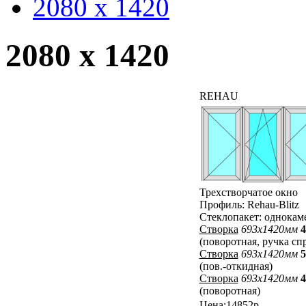
2080 x 1420
2080 x 1420
REHAU
Трехстворчатое окно
Профиль: Rehau-Blitz
Стеклопакет: однока
Створка
693x1420мм
4
(поворотная, ручка сп
Створка
693x1420мм
5
(пов.-откидная)
Створка
693x1420мм
4
(поворотная)
Цена:14852р