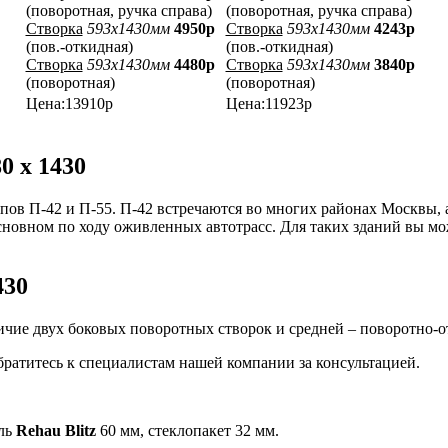
(поворотная, ручка справа)
(поворотная, ручка справа)
Створка
593x1430мм
4950р
Створка
593x1430мм
4243р
(пов.-откидная)
(пов.-откидная)
Створка
593x1430мм
4480р
Створка
593x1430мм
3840р
(поворотная)
(поворотная)
Цена:13910р
Цена:11923р
0 х 1430
пов П-42 и П-55. П-42 встречаются во многих районах Москвы, 
сновном по ходу оживленных автотрасс. Для таких зданий вы м
430
ичие двух боковых поворотных створок и средней – поворотно-
братитесь к специалистам нашей компании за консультацией.
иль
Rehau Blitz
60 мм, стеклопакет 32 мм.