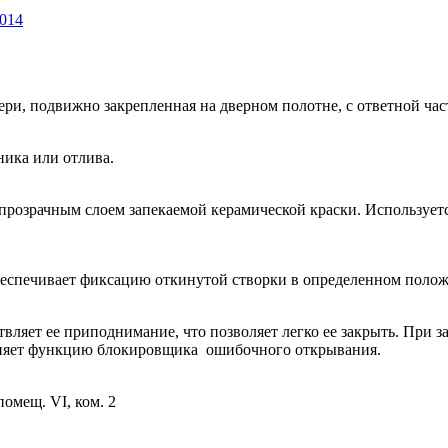
2014
ри, подвижно закрепленная на дверном полотне, с ответной час
ника или отлива.
непрозрачным слоем запекаемой керамической краски. Используе
еспечивает фиксацию откинутой створки в определенном поло
ляет ее приподнимание, что позволяет легко ее закрыть. При з
лняет функцию блокировщика ошибочного открывания.
помещ. VI, ком. 2