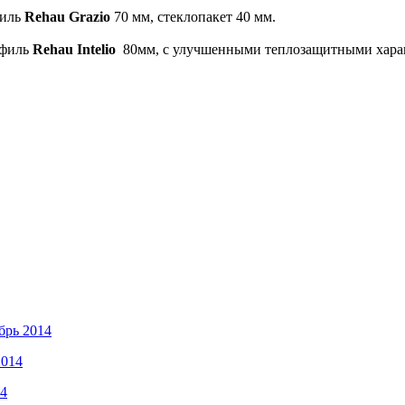
филь
Rehau Grazio
70 мм, стеклопакет 40 мм.
офиль
Rehau Intelio
80мм, с улучшенными теплозащитными характ
брь 2014
2014
14