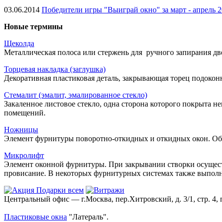
03.06.2014
Победители игры "Выиграй окно" за март - апрель 
Новые термины
Щеколда
Металлическая полоса или стержень для ручного запирания две
Торцевая накладка (заглушка)
Декоративная пластиковая деталь, закрывающая торец подокон
Стемалит (эмалит, эмалированное стекло)
Закаленное листовое стекло, одна сторона которого покрыта 
помещений.
Ножницы
Элемент фурнитуры поворотно-откидных и откидных окон. Об
Микролифт
Элемент оконной фурнитуры. При закрывании створки осуществ
провисание. В некоторых фурнитурных системах также выпо
Центральный офис — г.Москва, пер.Хитровский, д. 3/1, стр. 4, 
Пластиковые окна
"Латераль".