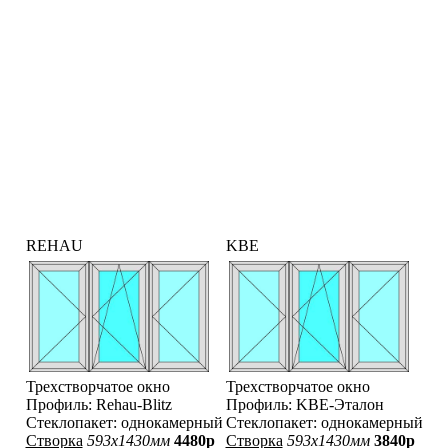
REHAU
KBE
Трехстворчатое окно
Трехстворчатое окно
Профиль: Rehau-Blitz
Профиль: KBE-Эталон
Стеклопакет: однокамерный
Стеклопакет: однокамерный
Створка
593x1430мм
4480р
Створка
593x1430мм
3840р