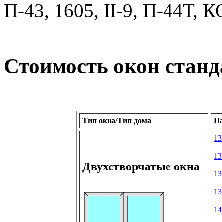
П-43, 1605, II-9, П-44Т,
Стоимость окон стан
Тип окна/Тип дома
П
13
13
Двухстворчатые окна
13
13
14