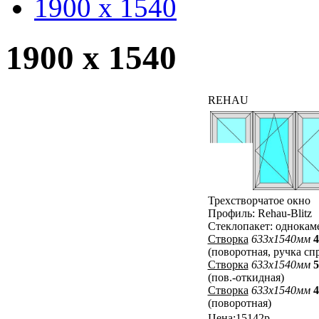
1900 x 1540
1900 x 1540
REHAU
Трехстворчатое окно
Профиль: Rehau-Blitz
Стеклопакет: однока
Створка
633x1540мм
4
(поворотная, ручка сп
Створка
633x1540мм
5
(пов.-откидная)
Створка
633x1540мм
4
(поворотная)
Цена:15142р