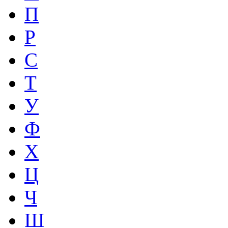
П
Р
С
Т
У
Ф
Х
Ц
Ч
Ш