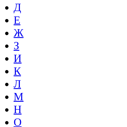
Д
Е
Ж
З
И
К
Л
М
Н
О