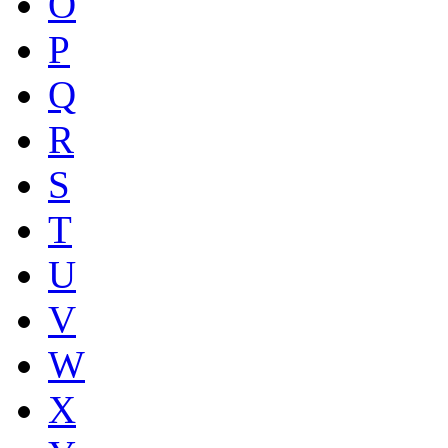
O
P
Q
R
S
T
U
V
W
X