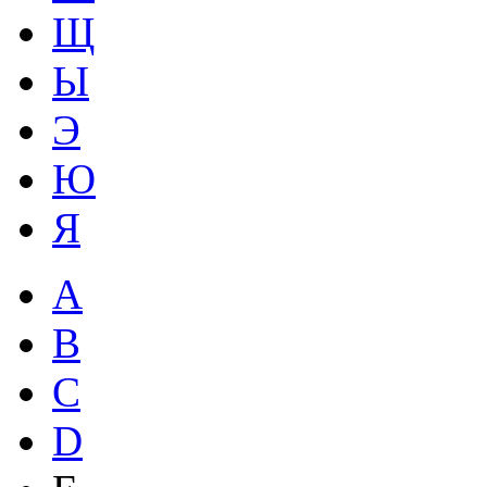
Щ
Ы
Э
Ю
Я
A
B
C
D