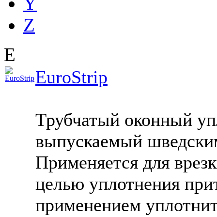
Y
Z
E
EuroStrip
Трубчатый оконный уп
выпускаемый шведским
Применяется для врезк
целью уплотнения прит
применением уплотнит