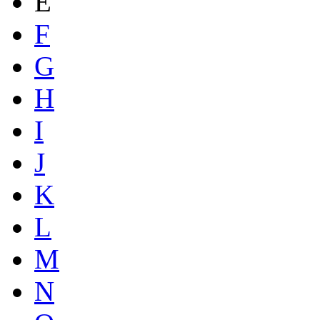
E
F
G
H
I
J
K
L
M
N