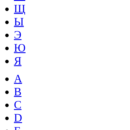
Щ
Ы
Э
Ю
Я
A
B
C
D