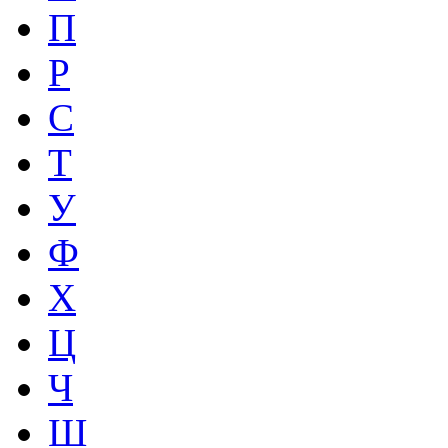
П
Р
С
Т
У
Ф
Х
Ц
Ч
Ш