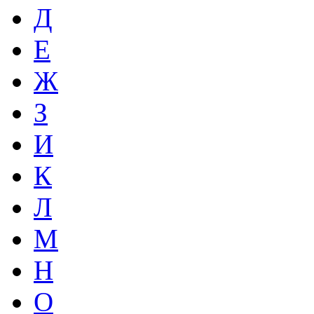
Д
Е
Ж
З
И
К
Л
М
Н
О