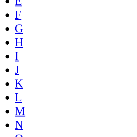
E
F
G
H
I
J
K
L
M
N