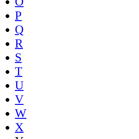
O
P
Q
R
S
T
U
V
W
X