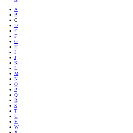
A
B
C
D
E
F
G
H
I
J
K
L
M
N
O
P
Q
R
S
T
U
V
W
X