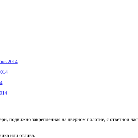
брь 2014
2014
14
2014
ри, подвижно закрепленная на дверном полотне, с ответной час
ника или отлива.