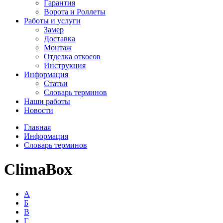
Гарантия
Ворота и Роллеты
Работы и услуги
Замер
Доставка
Монтаж
Отделка откосов
Инструкция
Информация
Статьи
Словарь терминов
Наши работы
Новости
Главная
Информация
Словарь терминов
ClimaBox
А
Б
В
Г