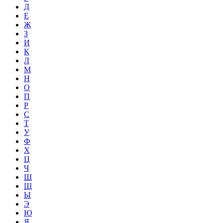
Д
Е
Ж
З
И
К
Л
М
Н
О
П
Р
С
Т
У
Ф
Х
Ц
Ч
Ш
Щ
Ы
Э
Ю
Я