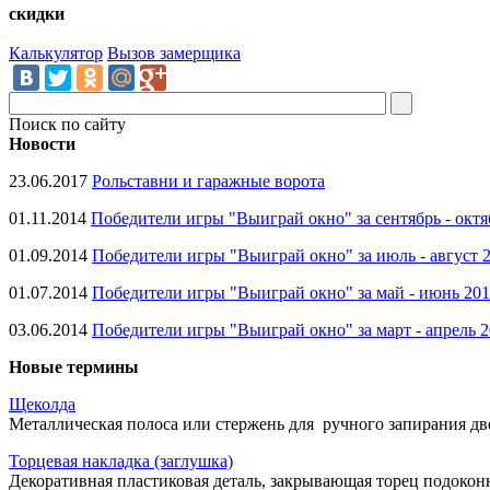
скидки
Калькулятор
Вызов замерщика
Поиск по сайту
Новости
23.06.2017
Рольставни и гаражные ворота
01.11.2014
Победители игры "Выиграй окно" за сентябрь - октя
01.09.2014
Победители игры "Выиграй окно" за июль - август 
01.07.2014
Победители игры "Выиграй окно" за май - июнь 20
03.06.2014
Победители игры "Выиграй окно" за март - апрель 
Новые термины
Щеколда
Металлическая полоса или стержень для ручного запирания две
Торцевая накладка (заглушка)
Декоративная пластиковая деталь, закрывающая торец подокон