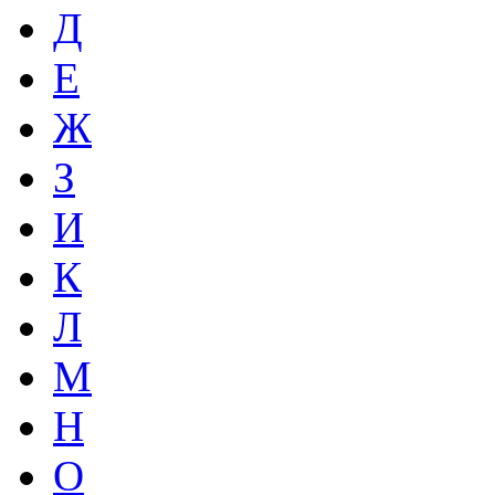
Д
Е
Ж
З
И
К
Л
М
Н
О