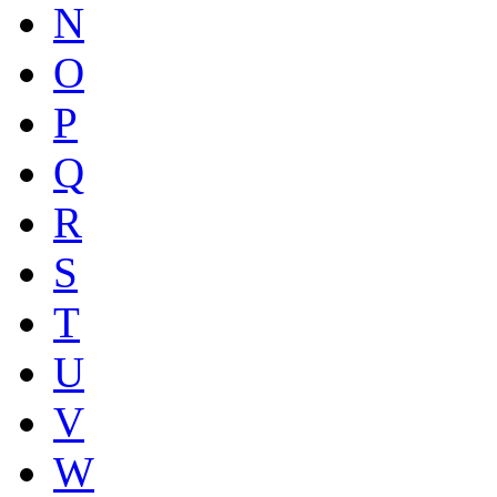
N
O
P
Q
R
S
T
U
V
W