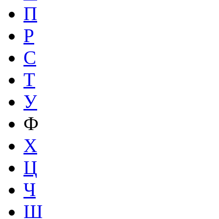
П
Р
С
Т
У
Ф
Х
Ц
Ч
Ш