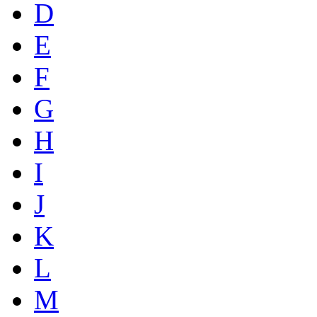
D
E
F
G
H
I
J
K
L
M