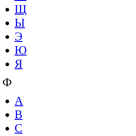
Щ
Ы
Э
Ю
Я
Ф
A
B
C