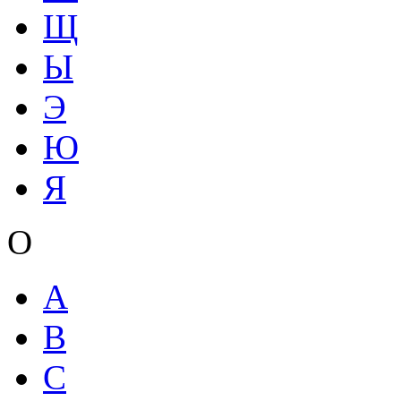
Щ
Ы
Э
Ю
Я
О
A
B
C