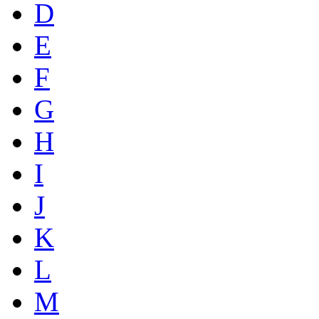
D
E
F
G
H
I
J
K
L
M