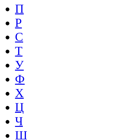
П
Р
С
Т
У
Ф
Х
Ц
Ч
Ш