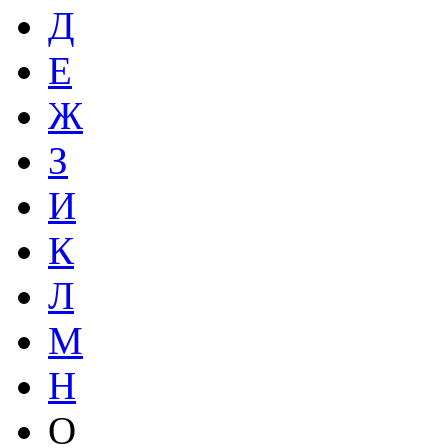
Д
Е
Ж
З
И
К
Л
М
Н
О