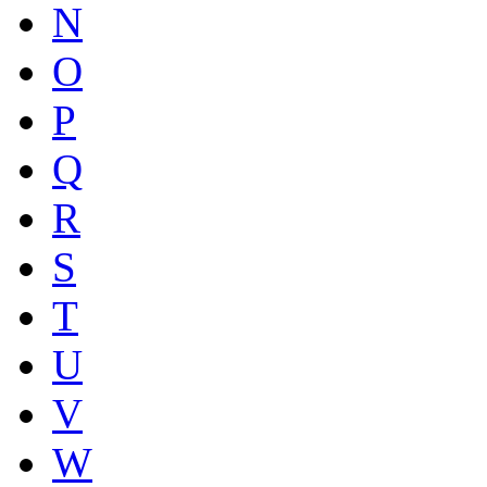
N
O
P
Q
R
S
T
U
V
W