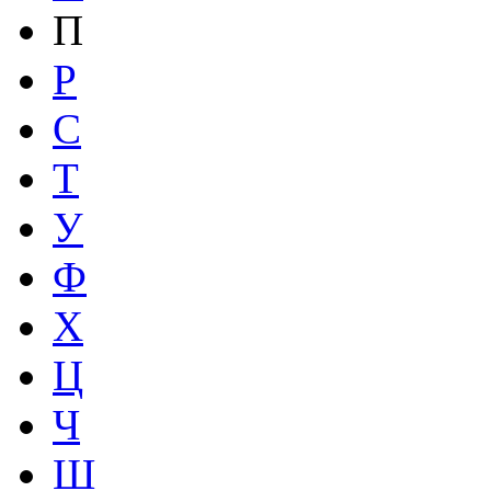
П
Р
С
Т
У
Ф
Х
Ц
Ч
Ш