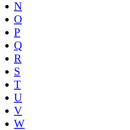
N
O
P
Q
R
S
T
U
V
W