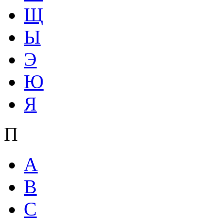
Щ
Ы
Э
Ю
Я
П
A
B
C