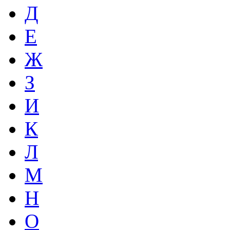
Д
Е
Ж
З
И
К
Л
М
Н
О