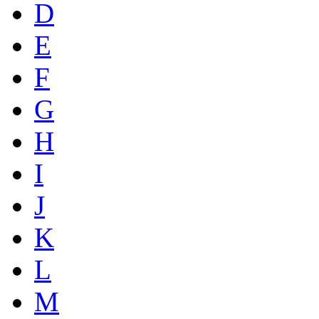
D
E
F
G
H
I
J
K
L
M