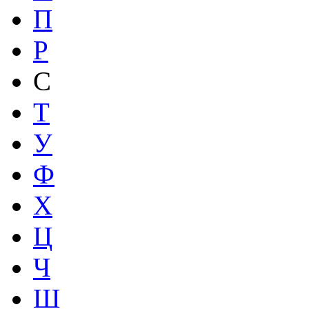
П
Р
С
Т
У
Ф
Х
Ц
Ч
Ш