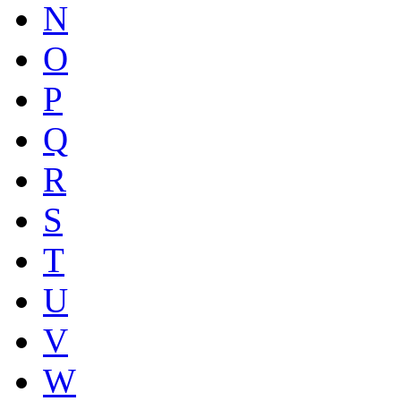
N
O
P
Q
R
S
T
U
V
W