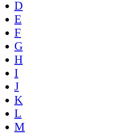
D
E
F
G
H
I
J
K
L
M