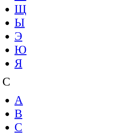
Щ
Ы
Э
Ю
Я
С
A
B
C