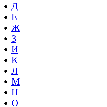
Д
Е
Ж
З
И
К
Л
М
Н
О