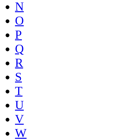
N
O
P
Q
R
S
T
U
V
W