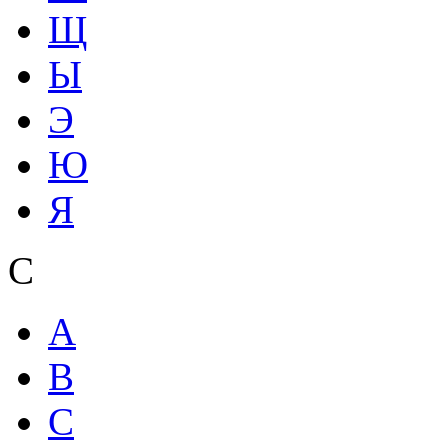
Щ
Ы
Э
Ю
Я
С
A
B
C