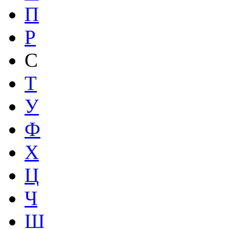
П
Р
С
Т
У
Ф
Х
Ц
Ч
Ш