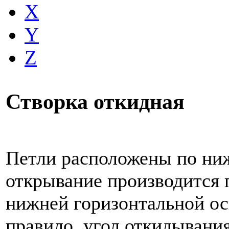
X
Y
Z
Створка откидная
Петли расположены по ни
открывание производится 
нижней горизонтальной оси
правило, угол откидывани