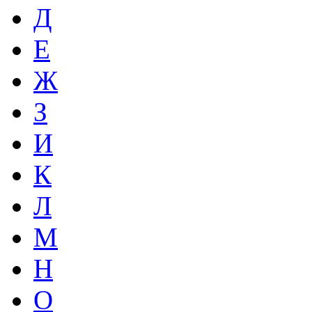
Д
Е
Ж
З
И
К
Л
М
Н
О