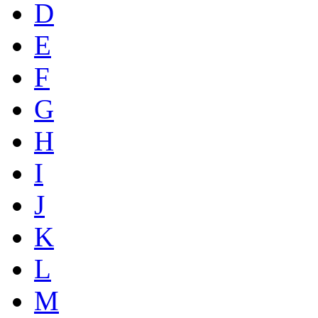
D
E
F
G
H
I
J
K
L
M