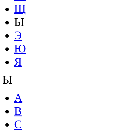
Щ
Ы
Э
Ю
Я
Ы
A
B
C