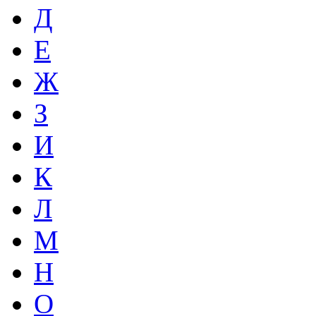
Д
Е
Ж
З
И
К
Л
М
Н
О