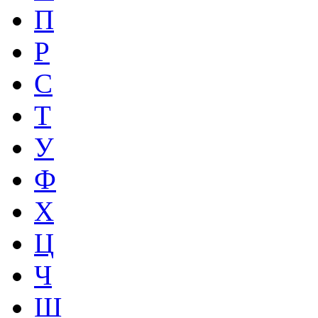
П
Р
С
Т
У
Ф
Х
Ц
Ч
Ш