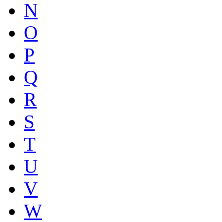
N
O
P
Q
R
S
T
U
V
W