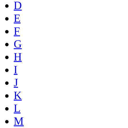
D
E
F
G
H
I
J
K
L
M