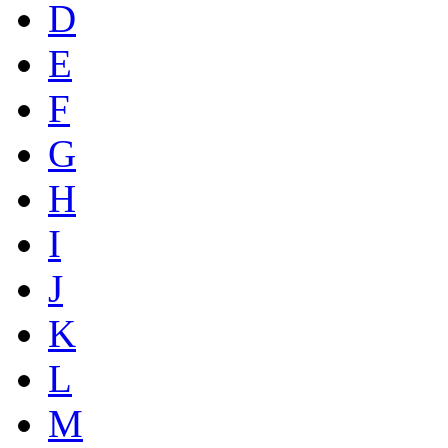
D
E
F
G
H
I
J
K
L
M