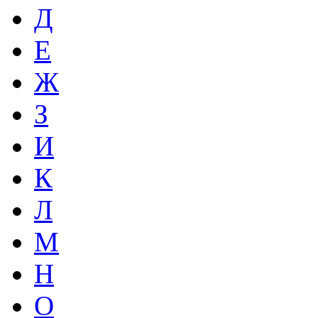
Д
Е
Ж
З
И
К
Л
М
Н
О