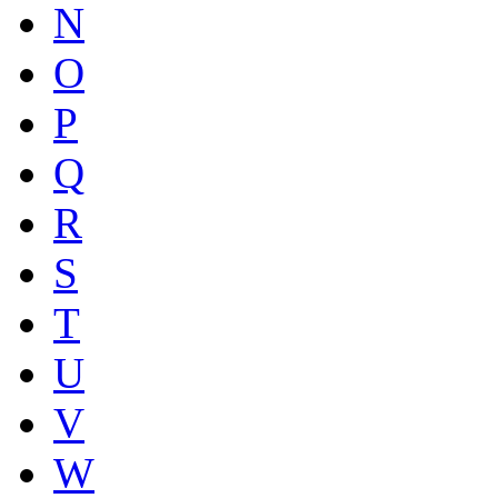
N
O
P
Q
R
S
T
U
V
W