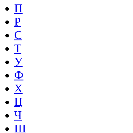
П
Р
С
Т
У
Ф
Х
Ц
Ч
Ш