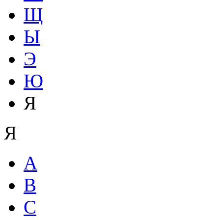
Щ
Ы
Э
Ю
Я
Я
A
B
C