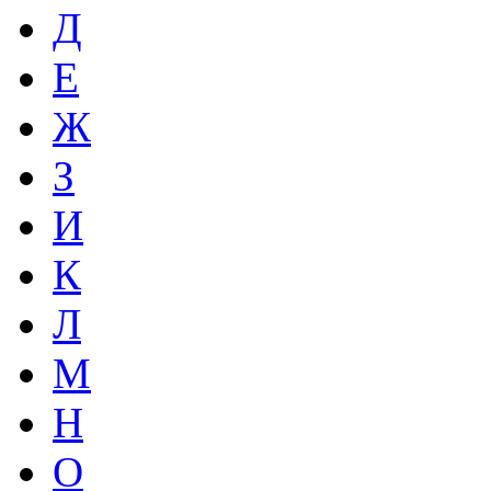
Д
Е
Ж
З
И
К
Л
М
Н
О