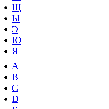
Щ
Ы
Э
Ю
Я
A
B
C
D