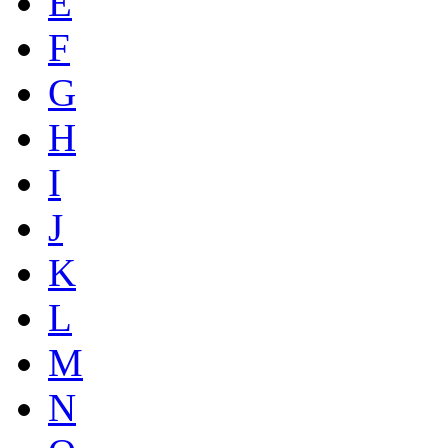
E
F
G
H
I
J
K
L
M
N