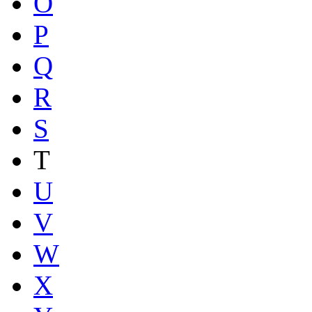
O
P
Q
R
S
T
U
V
W
X