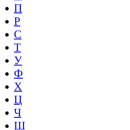
П
Р
С
Т
У
Ф
Х
Ц
Ч
Ш