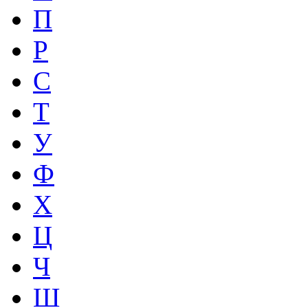
П
Р
С
Т
У
Ф
Х
Ц
Ч
Ш