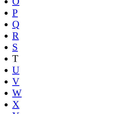
O
P
Q
R
S
T
U
V
W
X