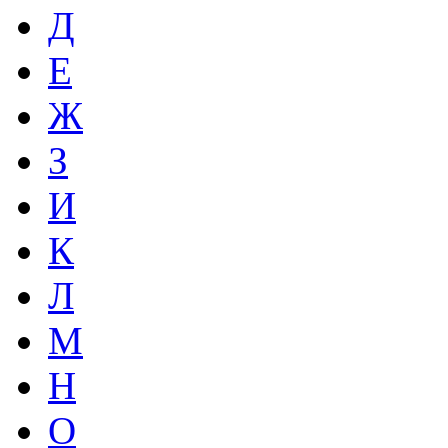
Д
Е
Ж
З
И
К
Л
М
Н
О