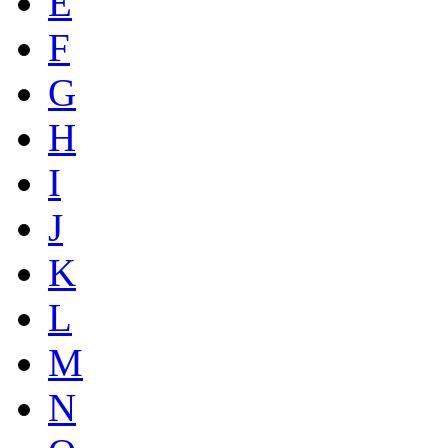
E
F
G
H
I
J
K
L
M
N