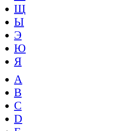
Щ
Ы
Э
Ю
Я
A
B
C
D