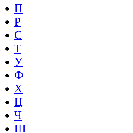
П
Р
С
Т
У
Ф
Х
Ц
Ч
Ш