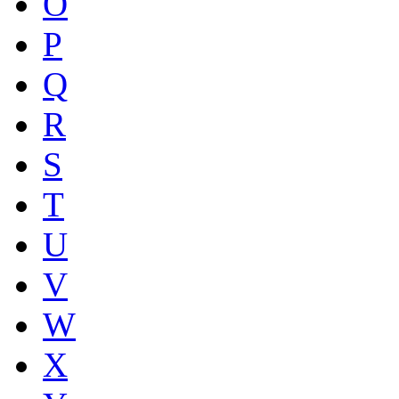
O
P
Q
R
S
T
U
V
W
X