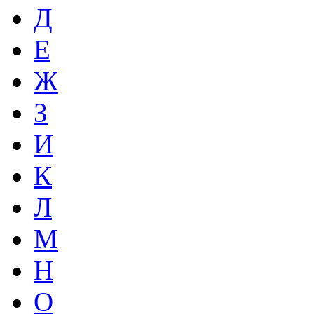
Д
Е
Ж
З
И
К
Л
М
Н
О