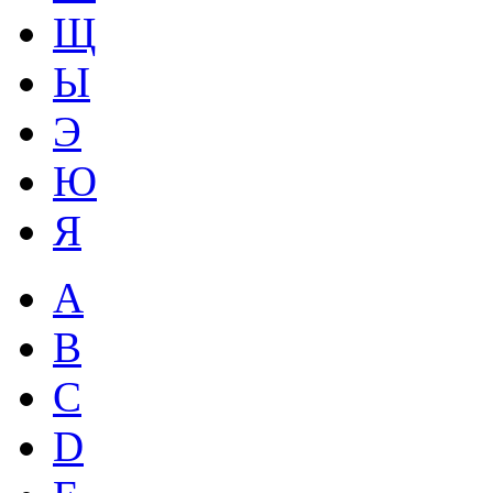
Щ
Ы
Э
Ю
Я
A
B
C
D