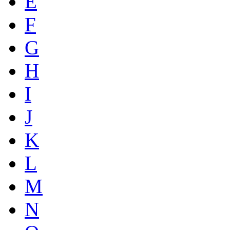
E
F
G
H
I
J
K
L
M
N